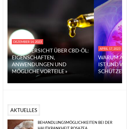
DEZEMBER 14, 2023
APRIL 17, 2023
EINE ÜBERSICHT ÜBER CBD-ÖL:
EIGENSCHAFTEN,
WARUM ASB
ANWENDUNGEN UND
IST UND WI
MÖGLICHE VORTEILE »
SCHÜTZEN 
AKTUELLES
BEHANDLUNGSMÖGLICHKEITEN BEI DER
HAUTKRANKHEIT ROSAZEA