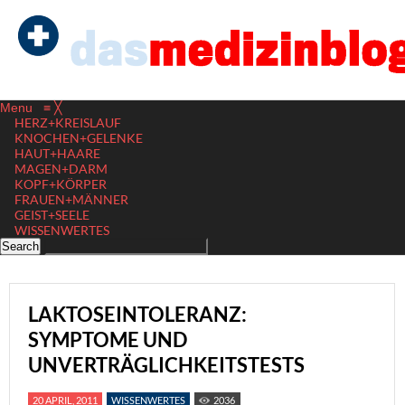
Menu
≡
╳
HERZ+KREISLAUF
KNOCHEN+GELENKE
HAUT+HAARE
MAGEN+DARM
KOPF+KÖRPER
FRAUEN+MÄNNER
GEIST+SEELE
WISSENWERTES
LAKTOSEINTOLERANZ:
SYMPTOME UND
UNVERTRÄGLICHKEITSTESTS
20 APRIL, 2011
WISSENWERTES
2036