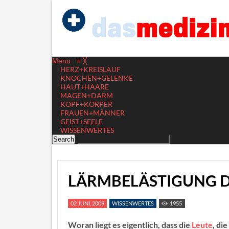
Menu
≡
╳
HERZ+KREISLAUF
KNOCHEN+GELENKE
HAUT+HAARE
MAGEN+DARM
KOPF+KÖRPER
FRAUEN+MÄNNER
GEIST+SEELE
WISSENWERTES
LÄRMBELÄSTIGUNG D
02 JUNI, 2009
WISSENWERTES
1955
Woran liegt es eigentlich, dass die
Leute
, di