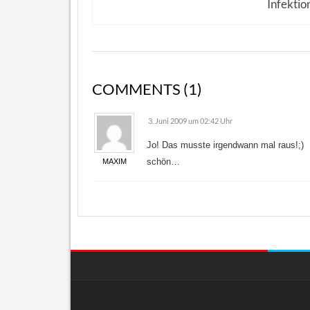
Infektio
COMMENTS (1)
3. Juni 2009 um 02:42 Uhr
Jo! Das musste irgendwann mal raus!;)
schön…
MAXIM