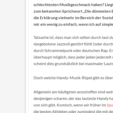
schlechtesten Musikgeschmack haben? Liegt
zum bekannten Sprichwort „Die dümmsten Bau
die Erklärung vielmehr im Bereich der Sozio
mir ein wenig zu einfach, wenn ich auf simpl
Tatsache ist, dass man sich selten durch laut
dargebotene Jazzsoli gestört fühlt (oder durc
durch Schrammelpunk oder deutschen Rap. Erst 
überhaupt möglich, dass jeder jeden jederzei
scheint dies grundsätzlich bei maximaler Laut
Doch welche Handy-Musik-Rüpel gibt es übe
Allgemein am häufigsten anzutreffen sind woh
denjenigen scharen, der das lauteste Handy h
von sich gibt. Komisch, wenn wir früher im
Spo
die besten Athleten oder zumindest die mit d