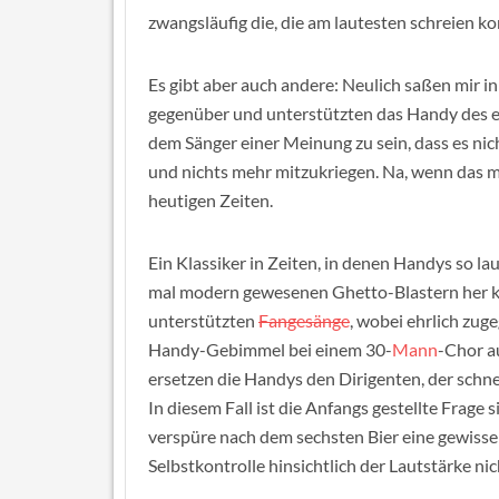
zwangsläufig die, die am lautesten schreien k
Es gibt aber auch andere: Neulich saßen mir i
gegenüber und unterstützten das Handy des ein
dem Sänger einer Meinung zu sein, dass es nich
und nichts mehr mitzukriegen. Na, wenn das mal
heutigen Zeiten.
Ein Klassiker in Zeiten, in denen Handys so l
mal modern gewesenen Ghetto-Blastern her ke
unterstützten
Fangesänge
, wobei ehrlich zug
Handy-Gebimmel bei einem 30-
Mann
-Chor a
ersetzen die Handys den Dirigenten, der schn
In diesem Fall ist die Anfangs gestellte Frage 
verspüre nach dem sechsten Bier eine gewisse 
Selbstkontrolle hinsichtlich der Lautstärke n