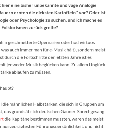
 hier eine bisher unbekannte und vage Analogie
ern ernten die dicksten Kartoffeln.“ vor? Oder ist
logie oder Psychologie zu suchen, und ich mache es
e Folklorismen zurück greife?
 dahin geschmetterte Opernarien oder hochvirtuos
h was auch immer man für e-Musik hält), sondern meist
durch die Fortschritte der letzten Jahre ist es
t mit jedweder Musik beglücken kann. Zu allem Unglück
stärke ablaufen zu müssen.
rhaupt?
l die männlichen Halbstarken, die sich in Gruppen um
at, das grundsätzlich deutschen Gauner-Sprechgesang
rt
die Kapitäne bestimmen mussten, waren das meist
er ausgeprägtesten Führungspersönlichkeit, und nicht