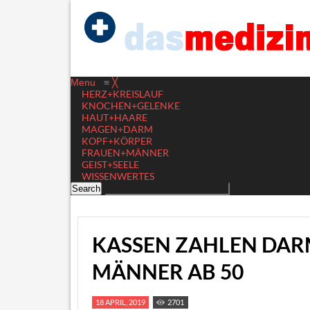
Menu
≡
╳
HERZ+KREISLAUF
KNOCHEN+GELENKE
HAUT+HAARE
MAGEN+DARM
KOPF+KÖRPER
FRAUEN+MÄNNER
GEIST+SEELE
WISSENWERTES
KASSEN ZAHLEN DAR
MÄNNER AB 50
18 APRIL, 2019
2701