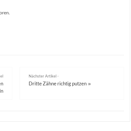
oren.
el
Nächster Artikel -
en
Dritte Zähne richtig putzen
»
ln