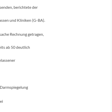
enden, berichtete der
sen und Kliniken (G-BA).
tsache Rechnung getragen,
its ab 50 deutlich
elassener
e Darmspiegelung
ei