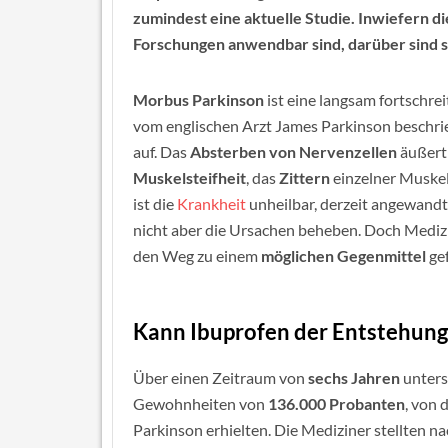
zumindest eine aktuelle Studie. Inwiefern d
Forschungen anwendbar sind, darüber sind s
Morbus Parkinson
ist eine langsam fortschre
vom englischen Arzt James Parkinson beschrieb
auf. Das
Absterben von Nervenzellen
äußert 
Muskelsteifheit
, das
Zittern
einzelner Muskel
ist die
Krankheit
unheilbar, derzeit angewand
nicht aber die Ursachen beheben. Doch Medizi
den Weg zu einem
möglichen Gegenmittel
ge
Kann Ibuprofen der Entstehung
Über einen Zeitraum von
sechs Jahren
unters
Gewohnheiten von
136.000 Probanten
, von 
Parkinson erhielten. Die Mediziner stellten n