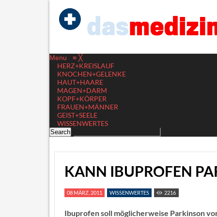
Menu
≡
╳
HERZ+KREISLAUF
KNOCHEN+GELENKE
HAUT+HAARE
MAGEN+DARM
KOPF+KÖRPER
FRAUEN+MÄNNER
GEIST+SEELE
WISSENWERTES
KANN IBUPROFEN PA
08 MÄRZ, 2011
WISSENWERTES
2216
Ibuprofen soll möglicherweise Parkinson v