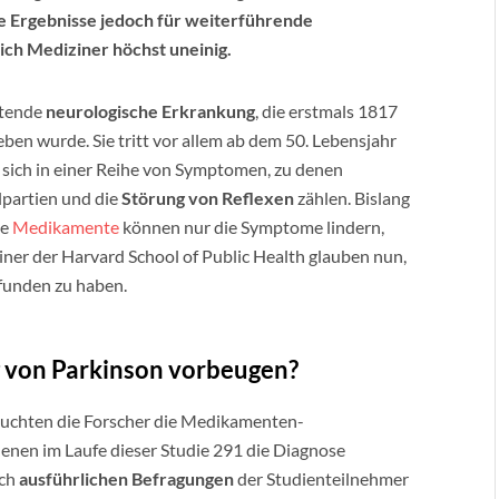
ie Ergebnisse jedoch für weiterführende
ich Mediziner höchst uneinig.
itende
neurologische Erkrankung
, die erstmals 1817
en wurde. Sie tritt vor allem ab dem 50. Lebensjahr
sich in einer Reihe von Symptomen, zu denen
partien und die
Störung von Reflexen
zählen. Bislang
te
Medikamente
können nur die Symptome lindern,
ner der Harvard School of Public Health glauben nun,
funden zu haben.
 von Parkinson vorbeugen?
uchten die Forscher die Medikamenten-
denen im Laufe dieser Studie 291 die Diagnose
ach
ausführlichen Befragungen
der Studienteilnehmer