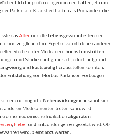
l wöchentlich Ibuprofen eingenommen hatten, ein
um
 der Parkinson-Krankheit hatten als Probanden, die
n wie das
Alter
und die
Lebensgewohnheiten
der
ein und verglichen ihre Ergebnisse mit denen anderer
tuellen Studie unter Medizinern
höchst umstritten
.
hungen und Studien nötig, die sich jedoch aufgrund
langwierig
und
kostspielig
herausstellen könnten.
 der Entstehung von Morbus Parkinson vorbeugen
erschiedene mögliche
Nebenwirkungen
bekannt sind
t anderen Medikamenten treten kann, wird
me ohne medizinische Indikation
abgeraten
.
erzen
,
Fieber
und Entzündungen eingesetzt wird. Ob
bewähren wird, bleibt abzuwarten.