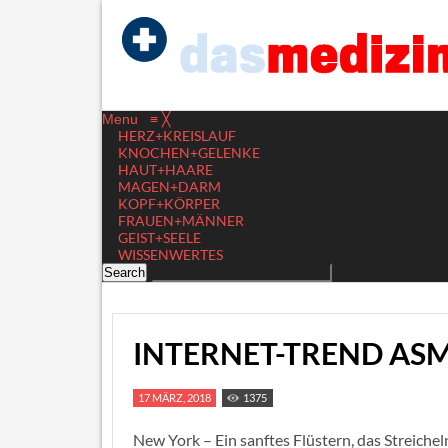
Menu
≡
╳
HERZ+KREISLAUF
KNOCHEN+GELENKE
HAUT+HAARE
MAGEN+DARM
KOPF+KÖRPER
FRAUEN+MÄNNER
GEIST+SEELE
WISSENWERTES
INTERNET-TREND ASM
17 MÄRZ, 2018
1375
New York – Ein sanftes Flüstern, das Streiche