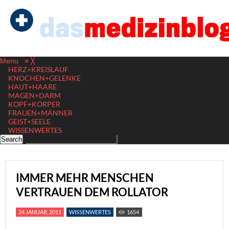
Menu
≡
╳
HERZ+KREISLAUF
KNOCHEN+GELENKE
HAUT+HAARE
MAGEN+DARM
KOPF+KÖRPER
FRAUEN+MÄNNER
GEIST+SEELE
WISSENWERTES
IMMER MEHR MENSCHEN
VERTRAUEN DEM ROLLATOR
24 JANUAR, 2011
WISSENWERTES
1654