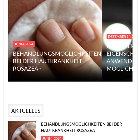
DEZEMBER 14, 2023
JUNI 4, 2024
EINE ÜBERS
BEHANDLUNGSMÖGLICHKEITEN
EIGENSCHA
BEI DER HAUTKRANKHEIT
ANWENDUN
ROSAZEA »
MÖGLICHE V
AKTUELLES
BEHANDLUNGSMÖGLICHKEITEN BEI DER
HAUTKRANKHEIT ROSAZEA
JUNI 4, 2024