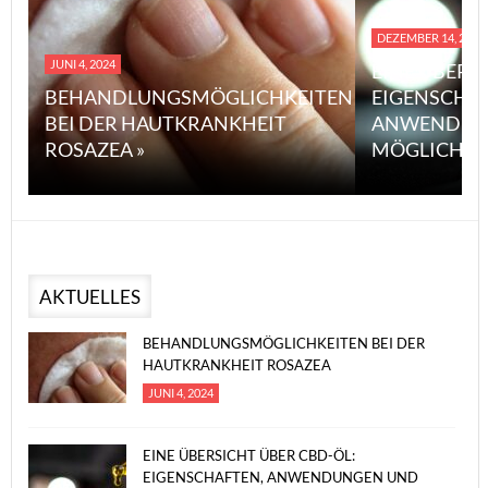
DEZEMBER 14, 2023
JUNI 4, 2024
EINE ÜBERS
BEHANDLUNGSMÖGLICHKEITEN
EIGENSCHA
BEI DER HAUTKRANKHEIT
ANWENDUN
ROSAZEA »
MÖGLICHE V
AKTUELLES
BEHANDLUNGSMÖGLICHKEITEN BEI DER
HAUTKRANKHEIT ROSAZEA
JUNI 4, 2024
EINE ÜBERSICHT ÜBER CBD-ÖL:
EIGENSCHAFTEN, ANWENDUNGEN UND