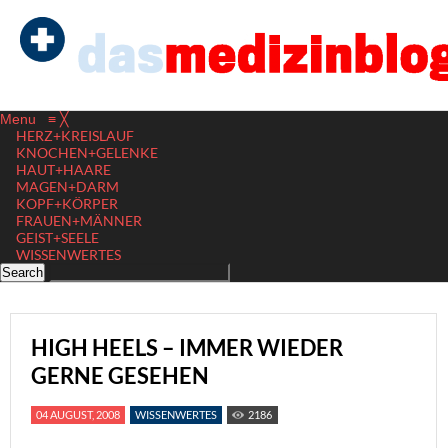
Menu
≡
╳
HERZ+KREISLAUF
KNOCHEN+GELENKE
HAUT+HAARE
MAGEN+DARM
KOPF+KÖRPER
FRAUEN+MÄNNER
GEIST+SEELE
WISSENWERTES
HIGH HEELS – IMMER WIEDER
GERNE GESEHEN
04 AUGUST, 2008
WISSENWERTES
2186