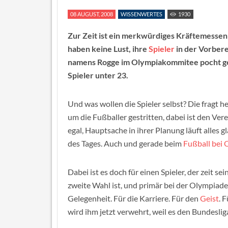
08 AUGUST, 2008
WISSENWERTES
1930
Zur Zeit ist ein merkwürdiges Kräftemessen
haben keine Lust, ihre
Spieler
in der Vorbere
namens Rogge im Olympiakommitee pocht geg
Spieler unter 23.
Und was wollen die Spieler selbst? Die fragt h
um die Fußballer gestritten, dabei ist den Ve
egal, Hauptsache in ihrer Planung läuft alles gl
des Tages. Auch und gerade beim
Fußball bei
Dabei ist es doch für einen Spieler, der zeit s
zweite Wahl ist, und primär bei der Olympiade s
Gelegenheit. Für die Karriere. Für den
Geist
. 
wird ihm jetzt verwehrt, weil es den Bundeslig