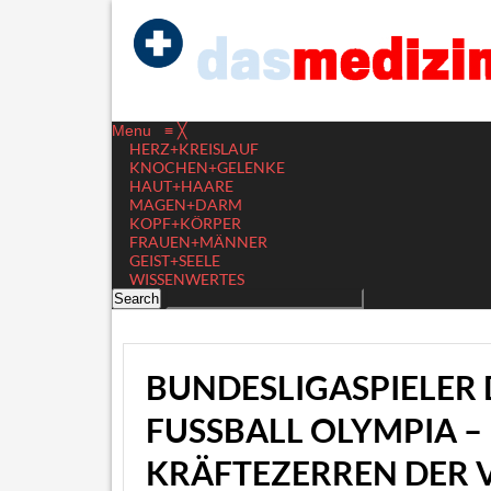
Menu
≡
╳
HERZ+KREISLAUF
KNOCHEN+GELENKE
HAUT+HAARE
MAGEN+DARM
KOPF+KÖRPER
FRAUEN+MÄNNER
GEIST+SEELE
WISSENWERTES
BUNDESLIGASPIELER 
FUSSBALL OLYMPIA – P
RÄFTEZERREN DER 