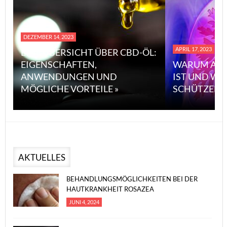
DEZEMBER 14, 2023
APRIL 17, 2023
EINE ÜBERSICHT ÜBER CBD-ÖL:
EIGENSCHAFTEN,
WARUM ASB
ANWENDUNGEN UND
IST UND WI
MÖGLICHE VORTEILE »
SCHÜTZEN 
AKTUELLES
BEHANDLUNGSMÖGLICHKEITEN BEI DER
HAUTKRANKHEIT ROSAZEA
JUNI 4, 2024