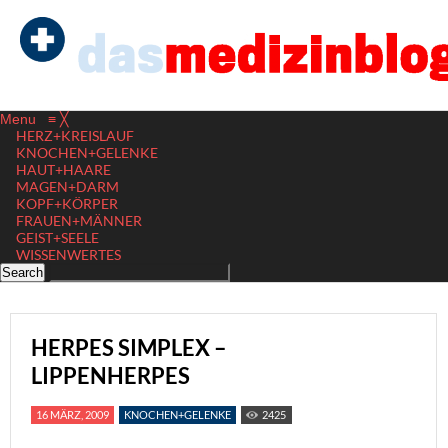
Menu
≡
╳
HERZ+KREISLAUF
KNOCHEN+GELENKE
HAUT+HAARE
MAGEN+DARM
KOPF+KÖRPER
FRAUEN+MÄNNER
GEIST+SEELE
WISSENWERTES
HERPES SIMPLEX –
LIPPENHERPES
16 MÄRZ, 2009
KNOCHEN+GELENKE
2425