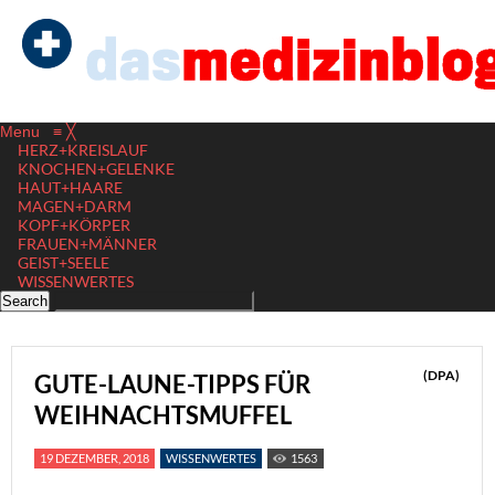
Menu
≡
╳
HERZ+KREISLAUF
KNOCHEN+GELENKE
HAUT+HAARE
MAGEN+DARM
KOPF+KÖRPER
FRAUEN+MÄNNER
GEIST+SEELE
WISSENWERTES
(DPA)
GUTE-LAUNE-TIPPS FÜR
WEIHNACHTSMUFFEL
19 DEZEMBER, 2018
WISSENWERTES
1563