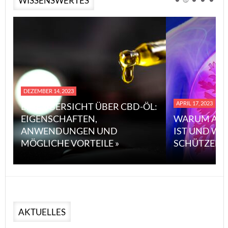
WISSENSWERTES
DEZEMBER 14, 2023
APRIL 17, 2023
EINE ÜBERSICHT ÜBER CBD-ÖL:
EIGENSCHAFTEN,
WARUM ASB
ANWENDUNGEN UND
IST UND WI
MÖGLICHE VORTEILE »
SCHÜTZEN 
AKTUELLES