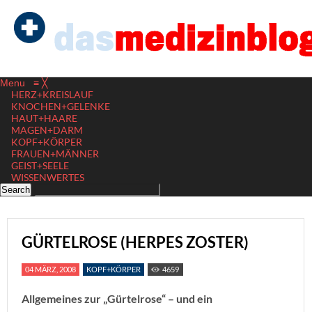
Menu
≡
╳
HERZ+KREISLAUF
KNOCHEN+GELENKE
HAUT+HAARE
MAGEN+DARM
KOPF+KÖRPER
FRAUEN+MÄNNER
GEIST+SEELE
WISSENWERTES
GÜRTELROSE (HERPES ZOSTER)
04 MÄRZ, 2008
KOPF+KÖRPER
4659
Allgemeines zur „Gürtelrose“ – und ein