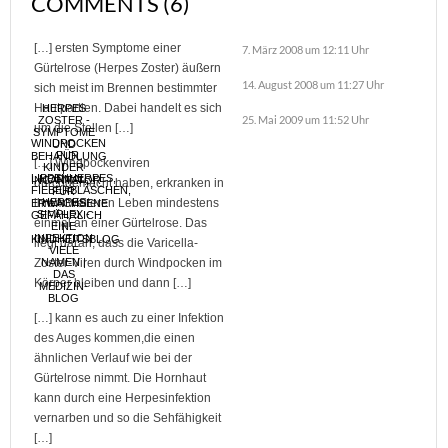
COMMENTS (6)
[…] ersten Symptome einer
7. März 2008 um 12:11 Uhr
Gürtelrose (Herpes Zoster) äußern
14. August 2008 um 11:27 Uhr
sich meist im Brennen bestimmter
Hautpartien. Dabei handelt es sich
HERPES
25. Mai 2009 um 11:52 Uhr
ZOSTER -
um die Stellen […]
SYMPTOME
WINDPOCKEN
UND
- FÜR
BEHANDLUNG
[…] Windpockenviren
KINDER
|
LIPPENHERPES,
NORMAL,
INCANTATOR
durchgemacht haben, erkranken in
FIEBERBLÄSCHEN,
FÜR
ihrem weiteren Leben mindestens
HERPES
ERWACHSENE
SIMPLEX -
GEFÄHRLICH
einmal an einer Gürtelrose. Das
EINE
|
INFEKTION
KINDHEITSBLOG
liegt daran, dass die Varicella-
VIELE
Zoster-Viren durch Windpocken im
NAMEN |
DAS
Körper bleiben und dann […]
MEDIZIN-
BLOG
[…] kann es auch zu einer Infektion
des Auges kommen,die einen
ähnlichen Verlauf wie bei der
Gürtelrose nimmt. Die Hornhaut
kann durch eine Herpesinfektion
vernarben und so die Sehfähigkeit
[…]