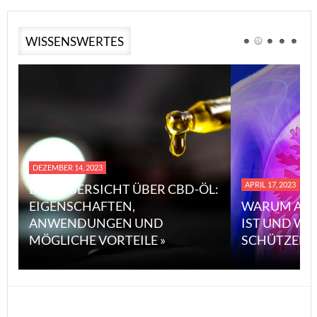
WISSENSWERTES
DEZEMBER 14, 2023
APRIL 17, 2023
EINE ÜBERSICHT ÜBER CBD-ÖL:
EIGENSCHAFTEN,
WARUM ASB
ANWENDUNGEN UND
IST UND WI
MÖGLICHE VORTEILE »
SCHÜTZEN 