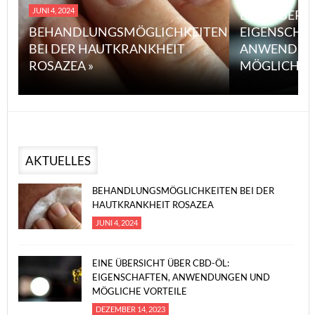
JUNI 4, 2024
EINE ÜBERS
BEHANDLUNGSMÖGLICHKEITEN
EIGENSCHA
BEI DER HAUTKRANKHEIT
ANWENDUN
ROSAZEA »
MÖGLICHE V
AKTUELLES
BEHANDLUNGSMÖGLICHKEITEN BEI DER
HAUTKRANKHEIT ROSAZEA
JUNI 4, 2024
EINE ÜBERSICHT ÜBER CBD-ÖL:
EIGENSCHAFTEN, ANWENDUNGEN UND
MÖGLICHE VORTEILE
DEZEMBER 14, 2023