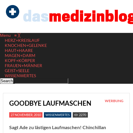
Menu
≡
╳
HERZ+KREISLAUF
KNOCHEN+GELENKE
HAUT+HAARE
MAGEN+DARM
KOPF+KÖRPER
FRAUEN+MÄNNER
GEIST+SEELE
WISSENWERTES
WERBUNG
GOODBYE LAUFMASCHEN
27 NOVEMBER, 2010
WISSENWERTES
2270
Sagt Ade zu lästigen Laufmaschen! Chinchillan