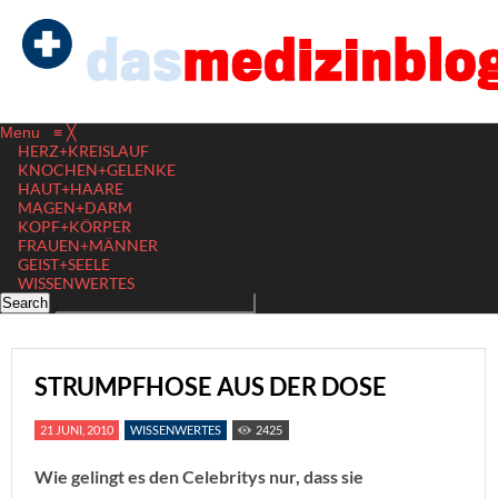
Menu
≡
╳
HERZ+KREISLAUF
KNOCHEN+GELENKE
HAUT+HAARE
MAGEN+DARM
KOPF+KÖRPER
FRAUEN+MÄNNER
GEIST+SEELE
WISSENWERTES
STRUMPFHOSE AUS DER DOSE
21 JUNI, 2010
WISSENWERTES
2425
Wie gelingt es den Celebritys nur, dass sie