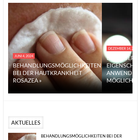
DEZEMBER 14, 2023
JUNI 4, 2024
EINE ÜBERS
BEHANDLUNGSMÖGLICHKEITEN
EIGENSCHA
BEI DER HAUTKRANKHEIT
ANWENDUN
ROSAZEA »
MÖGLICHE V
AKTUELLES
BEHANDLUNGSMÖGLICHKEITEN BEI DER