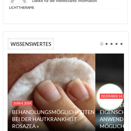
Danke für die interessante Information.
LICHTTHERAPIE
WISSENSWERTES
DEZEMBER 14, 2023
JUNI 4, 2024
EINE ÜBERS
BEHANDLUNGSMÖGLICHKEITEN
EIGENSCHA
BEI DER HAUTKRANKHEIT
ANWENDUN
ROSAZEA »
MÖGLICHE V