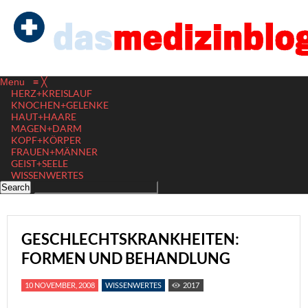
Menu
≡
╳
HERZ+KREISLAUF
KNOCHEN+GELENKE
HAUT+HAARE
MAGEN+DARM
KOPF+KÖRPER
FRAUEN+MÄNNER
GEIST+SEELE
WISSENWERTES
GESCHLECHTSKRANKHEITEN:
FORMEN UND BEHANDLUNG
10 NOVEMBER, 2008
WISSENWERTES
2017