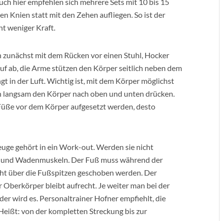
ch hier empfehlen sich mehrere Sets mit 10 bis 15
 Knien statt mit den Zehen aufliegen. So ist der
t weniger Kraft.
h zunächst mit dem Rücken vor einen Stuhl, Hocker
uf ab, die Arme stützen den Körper seitlich neben dem
t in der Luft. Wichtig ist, mit dem Körper möglichst
n langsam den Körper nach oben und unten drücken.
e Füße vor dem Körper aufgesetzt werden, desto
uge gehört in ein Work-out. Werden sie nicht
in- und Wadenmuskeln. Der Fuß muss während der
cht über die Fußspitzen geschoben werden. Der
r Oberkörper bleibt aufrecht. Je weiter man bei der
r wird es. Personaltrainer Hofner empfiehlt, die
eißt: von der kompletten Streckung bis zur