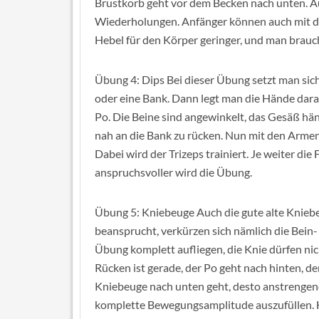
Brustkorb geht vor dem Becken nach unten. Au
Wiederholungen. Anfänger können auch mit den
Hebel für den Körper geringer, und man brauch
Übung 4: Dips Bei dieser Übung setzt man sic
oder eine Bank. Dann legt man die Hände dara
Po. Die Beine sind angewinkelt, das Gesäß häng
nah an die Bank zu rücken. Nun mit den Arme
Dabei wird der Trizeps trainiert. Je weiter di
anspruchsvoller wird die Übung.
Übung 5: Kniebeuge Auch die gute alte Kniebe
beansprucht, verkürzen sich nämlich die Be
Übung komplett aufliegen, die Knie dürfen ni
Rücken ist gerade, der Po geht nach hinten, de
Kniebeuge nach unten geht, desto anstrengende
komplette Bewegungsamplitude auszufüllen. H