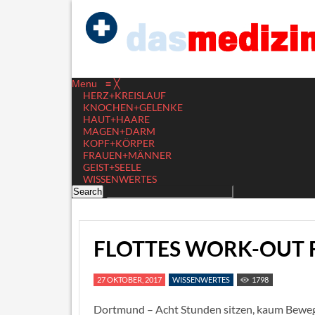
Menu
≡
╳
HERZ+KREISLAUF
KNOCHEN+GELENKE
HAUT+HAARE
MAGEN+DARM
KOPF+KÖRPER
FRAUEN+MÄNNER
GEIST+SEELE
WISSENWERTES
FLOTTES WORK-OUT 
27 OKTOBER, 2017
WISSENWERTES
1798
Dortmund – Acht Stunden sitzen, kaum Bewegun