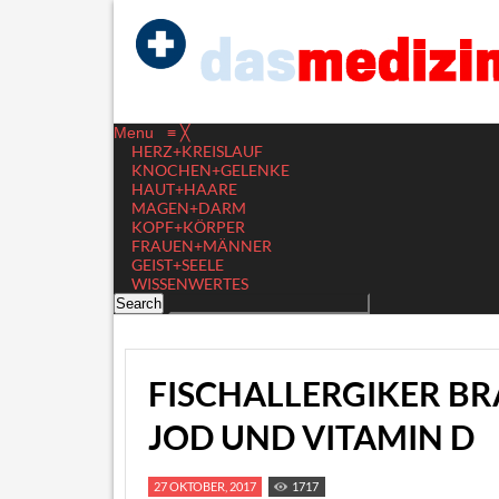
Menu
≡
╳
HERZ+KREISLAUF
KNOCHEN+GELENKE
HAUT+HAARE
MAGEN+DARM
KOPF+KÖRPER
FRAUEN+MÄNNER
GEIST+SEELE
WISSENWERTES
FISCHALLERGIKER B
JOD UND VITAMIN D
27 OKTOBER, 2017
1717