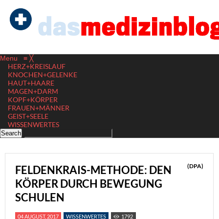
Menu
≡
╳
HERZ+KREISLAUF
KNOCHEN+GELENKE
HAUT+HAARE
MAGEN+DARM
KOPF+KÖRPER
FRAUEN+MÄNNER
GEIST+SEELE
WISSENWERTES
(DPA)
FELDENKRAIS-METHODE: DEN
KÖRPER DURCH BEWEGUNG
SCHULEN
04 AUGUST, 2017
WISSENWERTES
1792