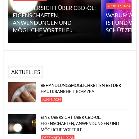
APRIL 17, 2023
EINE ÜBERSICHT ÜBER CBD-ÖL:
EIGENSCHAFTEN,
WARUM ASB
ANWENDUNGEN UND
IST UND WI
MÖGLICHE VORTEILE »
SCHÜTZEN 
AKTUELLES
BEHANDLUNGSMÖGLICHKEITEN BEI DER
HAUTKRANKHEIT ROSAZEA
JUNI 4, 2024
EINE ÜBERSICHT ÜBER CBD-ÖL:
EIGENSCHAFTEN, ANWENDUNGEN UND
MÖGLICHE VORTEILE
DEZEMBER 14, 2023