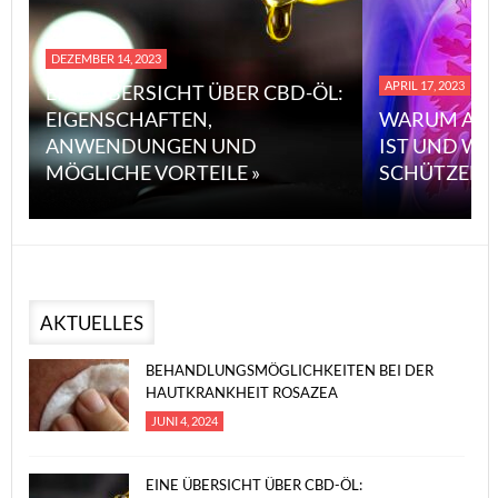
DEZEMBER 14, 2023
APRIL 17, 2023
EINE ÜBERSICHT ÜBER CBD-ÖL:
EIGENSCHAFTEN,
WARUM ASB
ANWENDUNGEN UND
IST UND WI
MÖGLICHE VORTEILE »
SCHÜTZEN 
AKTUELLES
BEHANDLUNGSMÖGLICHKEITEN BEI DER
HAUTKRANKHEIT ROSAZEA
JUNI 4, 2024
EINE ÜBERSICHT ÜBER CBD-ÖL: