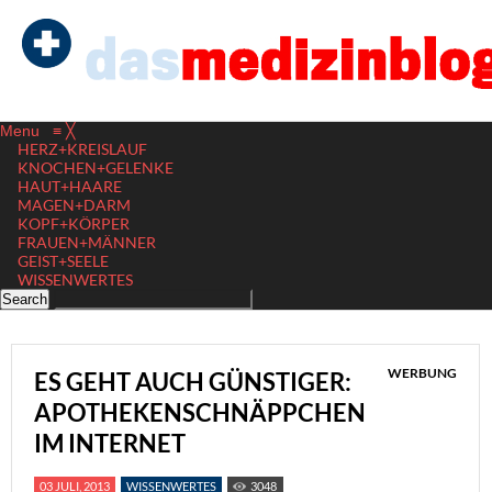
Menu
≡
╳
HERZ+KREISLAUF
KNOCHEN+GELENKE
HAUT+HAARE
MAGEN+DARM
KOPF+KÖRPER
FRAUEN+MÄNNER
GEIST+SEELE
WISSENWERTES
WERBUNG
ES GEHT AUCH GÜNSTIGER:
APOTHEKENSCHNÄPPCHEN
IM INTERNET
03 JULI, 2013
WISSENWERTES
3048