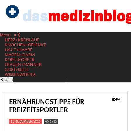
Menu
≡
╳
HERZ+KREISLAUF
KNOCHEN+GELENKE
HAUT+HAARE
MAGEN+DARM
KOPF+KÖRPER
FRAUEN+MÄNNER
GEIST+SEELE
WISSENWERTES
(DPA)
ERNÄHRUNGSTIPPS FÜR
FREIZEITSPORTLER
11 NOVEMBER, 2016
1935