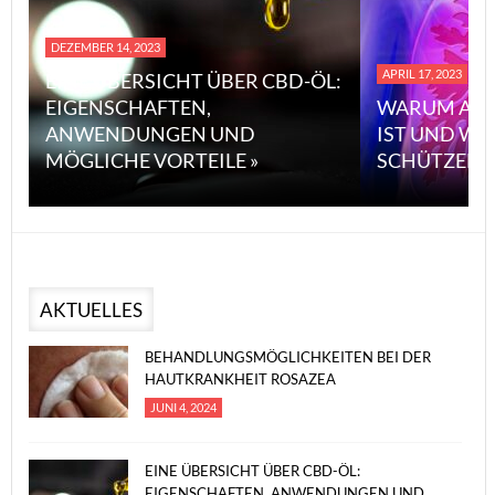
DEZEMBER 14, 2023
APRIL 17, 2023
EINE ÜBERSICHT ÜBER CBD-ÖL:
EIGENSCHAFTEN,
WARUM ASB
ANWENDUNGEN UND
IST UND WI
MÖGLICHE VORTEILE »
SCHÜTZEN 
AKTUELLES
BEHANDLUNGSMÖGLICHKEITEN BEI DER
HAUTKRANKHEIT ROSAZEA
JUNI 4, 2024
EINE ÜBERSICHT ÜBER CBD-ÖL:
EIGENSCHAFTEN, ANWENDUNGEN UND