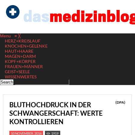
Menu
≡
╳
HERZ+KREISLAUF
KNOCHEN+GELENKE
HAUT+HAARE
MAGEN+DARM
KOPF+KÖRPER
FRAUEN+MÄNNER
GEIST+SEELE
WISSENWERTES
(DPA)
BLUTHOCHDRUCK IN DER
SCHWANGERSCHAFT: WERTE
KONTROLLIEREN
10 NOVEMBER, 2016
1919