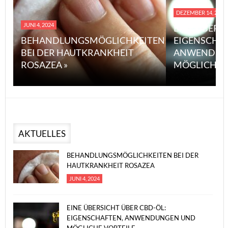
DEZEMBER 14, 2023
JUNI 4, 2024
EINE ÜBERS
BEHANDLUNGSMÖGLICHKEITEN
EIGENSCHA
BEI DER HAUTKRANKHEIT
ANWENDUN
ROSAZEA »
MÖGLICHE V
AKTUELLES
BEHANDLUNGSMÖGLICHKEITEN BEI DER
HAUTKRANKHEIT ROSAZEA
JUNI 4, 2024
EINE ÜBERSICHT ÜBER CBD-ÖL:
EIGENSCHAFTEN, ANWENDUNGEN UND