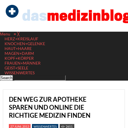
Menu
≡
╳
HERZ+KREISLAUF
KNOCHEN+GELENKE
HAUT+HAARE
MAGEN+DARM
KOPF+KÖRPER
FRAUEN+MÄNNER
GEIST+SEELE
WISSENWERTES
DEN WEG ZUR APOTHEKE
SPAREN UND ONLINE DIE
RICHTIGE MEDIZIN FINDEN
27 JUNI, 2013
WISSENWERTES
2651