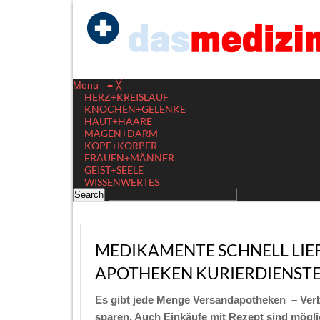
Menu
≡
╳
HERZ+KREISLAUF
KNOCHEN+GELENKE
HAUT+HAARE
MAGEN+DARM
KOPF+KÖRPER
FRAUEN+MÄNNER
GEIST+SEELE
WISSENWERTES
MEDIKAMENTE SCHNELL LIEF
APOTHEKEN KURIERDIENSTE
Es gibt jede Menge Versandapotheken – Verb
sparen. Auch Einkäufe mit Rezept sind mögli