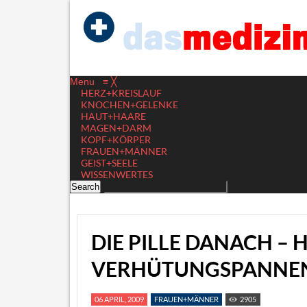
Menu
≡
╳
HERZ+KREISLAUF
KNOCHEN+GELENKE
HAUT+HAARE
MAGEN+DARM
KOPF+KÖRPER
FRAUEN+MÄNNER
GEIST+SEELE
WISSENWERTES
DIE PILLE DANACH – H
VERHÜTUNGSPANNE
06 APRIL, 2009
FRAUEN+MÄNNER
2905