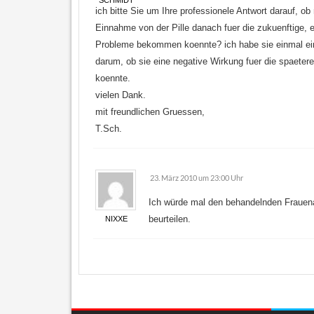
SCHMIDT
ich bitte Sie um Ihre professionele Antwort darauf, o
Einnahme von der Pille danach fuer die zukuenftige,
Probleme bekommen koennte? ich habe sie einmal ei
darum, ob sie eine negative Wirkung fuer die spaete
koennte.
vielen Dank.
mit freundlichen Gruessen,
T.Sch.
23. März 2010 um 23:00 Uhr
Ich würde mal den behandelnden Frauena
beurteilen.
NIXXE