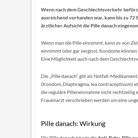
Wenn nach dem Geschlechtsverkehr befürcht
ausreichend vorhanden war, kann bis zu 72 
ärztlicher Aufsicht die Pille danach einge
Wenn man die Pille einnimmt, kann es von Zei
einnimmt oder gar vergisst, Kondome können
Eine Möglichkeit auch nach dem Geschlechtsver
Die „Pille danach“ gilt als Notfall-Medikamen
(Kondom, Diaphragma, lea contraceptivum) et
die reguläre Pilleneinnahme nicht rechtzeitig e
Frauenarzt verschrieben werden um eine ung
Pille danach: Wirkung
Die Pille danach ist wie die
Anti-Baby-Pille
auc