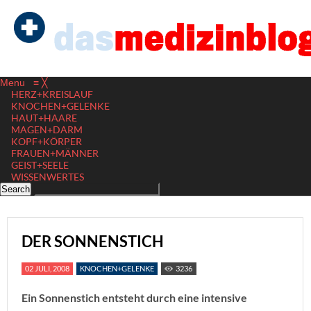
Menu
≡
╳
HERZ+KREISLAUF
KNOCHEN+GELENKE
HAUT+HAARE
MAGEN+DARM
KOPF+KÖRPER
FRAUEN+MÄNNER
GEIST+SEELE
WISSENWERTES
DER SONNENSTICH
02 JULI, 2008
KNOCHEN+GELENKE
3236
Ein Sonnenstich entsteht durch eine intensive