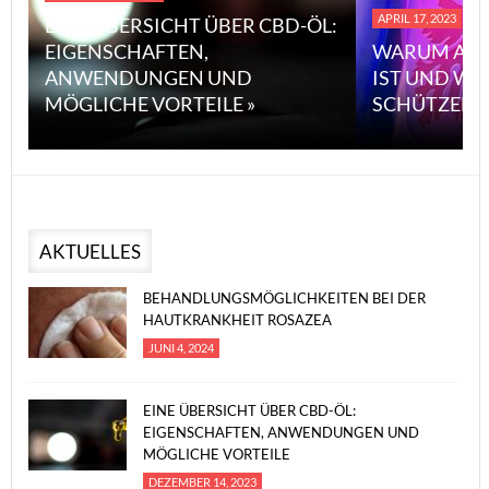
APRIL 17, 2023
EINE ÜBERSICHT ÜBER CBD-ÖL:
EIGENSCHAFTEN,
WARUM ASB
ANWENDUNGEN UND
IST UND WI
MÖGLICHE VORTEILE »
SCHÜTZEN 
AKTUELLES
BEHANDLUNGSMÖGLICHKEITEN BEI DER
HAUTKRANKHEIT ROSAZEA
JUNI 4, 2024
EINE ÜBERSICHT ÜBER CBD-ÖL:
EIGENSCHAFTEN, ANWENDUNGEN UND
MÖGLICHE VORTEILE
DEZEMBER 14, 2023