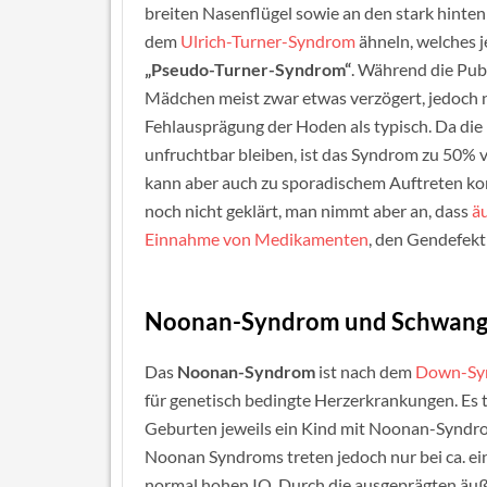
breiten Nasenflügel sowie an den stark hinte
dem
Ulrich-Turner-Syndrom
ähneln, welches 
„Pseudo-Turner-Syndrom“
.
Während die Pub
Mädchen meist zwar etwas verzögert, jedoch no
Fehlausprägung der Hoden als typisch. Da di
unfruchtbar bleiben, ist das Syndrom zu 50%
kann aber auch zu sporadischem Auftreten k
noch nicht geklärt, man nimmt aber an, dass
äu
Einnahme von Medikamenten
, den Gendefekt
Noonan-Syndrom und Schwang
Das
Noonan-Syndrom
ist nach dem
Down-Sy
für genetisch bedingte Herzerkrankungen. Es tr
Geburten jeweils ein Kind mit Noonan-Syndr
Noonan Syndroms treten jedoch nur bei ca. ein 
normal hohen IQ. Durch die ausgeprägten äu