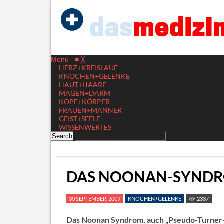
Menu
≡
╳
HERZ+KREISLAUF
KNOCHEN+GELENKE
HAUT+HAARE
MAGEN+DARM
KOPF+KÖRPER
FRAUEN+MÄNNER
GEIST+SEELE
WISSENWERTES
DAS NOONAN-SYND
30 SEPTEMBER, 2009
KNOCHEN+GELENKE
2337
Das Noonan Syndrom, auch „Pseudo-Turner-