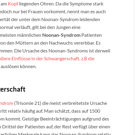
n am
Kopf
liegenden Ohren. Da die Symptome stark
jedoch nur bei Frauen vorkommt, nennt man es auch
ertät der unter dem Noonan-Syndrom leidenden
rmal verläuft, gilt bei den Jungen eine
e meisten männlichen
Noonan-Syndrom
Patienten
 von den Müttern an den Nachwuchs vererbbar. Es
ommen. Die Ursache des Noonan-Syndroms ist derweil
ßere Einflüsse in der Schwangerschaft, z.B die
 auslösen können.
erschaft
ndrom
(Trisomie 21) die meist verbreitetste Ursache
itt relativ häufig auf. Man schätzt, dass auf 1500
om kommt. Geistige Beeinträchtigungen aufgrund des
Drittel der Patienten auf, der Rest verfügt über einen
ßerlichen Merkmale kann das Noonan-Syndrom relativ