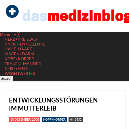
Menu
≡
╳
HERZ+KREISLAUF
KNOCHEN+GELENKE
HAUT+HAARE
MAGEN+DARM
KOPF+KÖRPER
FRAUEN+MÄNNER
GEIST+SEELE
WISSENWERTES
ENTWICKLUNGSSTÖRUNGEN
IM MUTTERLEIB
10 DEZEMBER, 2008
KOPF+KÖRPER
2432