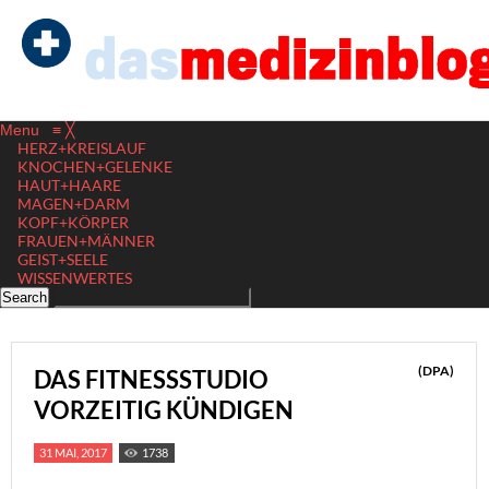
Menu
≡
╳
HERZ+KREISLAUF
KNOCHEN+GELENKE
HAUT+HAARE
MAGEN+DARM
KOPF+KÖRPER
FRAUEN+MÄNNER
GEIST+SEELE
WISSENWERTES
(DPA)
DAS FITNESSSTUDIO
VORZEITIG KÜNDIGEN
31 MAI, 2017
1738