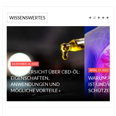
WISSENSWERTES
DEZEMBER 14, 2023
APRIL 17, 2023
EINE ÜBERSICHT ÜBER CBD-ÖL:
EIGENSCHAFTEN,
WARUM ASB
ANWENDUNGEN UND
IST UND WI
MÖGLICHE VORTEILE »
SCHÜTZEN 