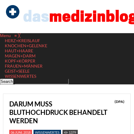
Menu
≡
╳
HERZ+KREISLAUF
KNOCHEN+GELENKE
HAUT+HAARE
MAGEN+DARM
KOPF+KÖRPER
FRAUEN+MÄNNER
GEIST+SEELE
WISSENWERTES
(DPA)
DARUM MUSS
BLUTHOCHDRUCK BEHANDELT
WERDEN
06 JUNI, 2018
WISSENWERTES
1379