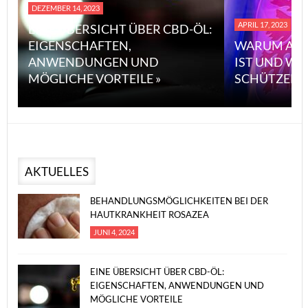
DEZEMBER 14, 2023
APRIL 17, 2023
EINE ÜBERSICHT ÜBER CBD-ÖL:
EIGENSCHAFTEN,
WARUM ASB
ANWENDUNGEN UND
IST UND WI
MÖGLICHE VORTEILE »
SCHÜTZEN 
AKTUELLES
BEHANDLUNGSMÖGLICHKEITEN BEI DER
HAUTKRANKHEIT ROSAZEA
JUNI 4, 2024
EINE ÜBERSICHT ÜBER CBD-ÖL:
EIGENSCHAFTEN, ANWENDUNGEN UND
MÖGLICHE VORTEILE