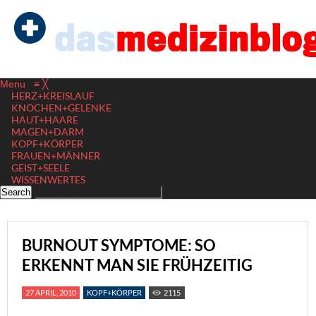
Menu
≡
╳
HERZ+KREISLAUF
KNOCHEN+GELENKE
HAUT+HAARE
MAGEN+DARM
KOPF+KÖRPER
FRAUEN+MÄNNER
GEIST+SEELE
WISSENWERTES
BURNOUT SYMPTOME: SO
ERKENNT MAN SIE FRÜHZEITIG
27 APRIL, 2010
KOPF+KÖRPER
2115