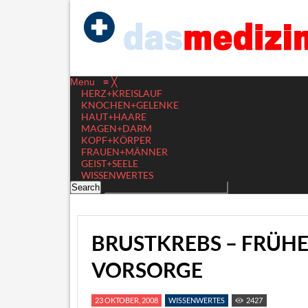
Menu
≡
╳
HERZ+KREISLAUF
KNOCHEN+GELENKE
HAUT+HAARE
MAGEN+DARM
KOPF+KÖRPER
FRAUEN+MÄNNER
GEIST+SEELE
WISSENWERTES
BRUSTKREBS – FRÜ
VORSORGE
23 OKTOBER, 2008
WISSENWERTES
2427