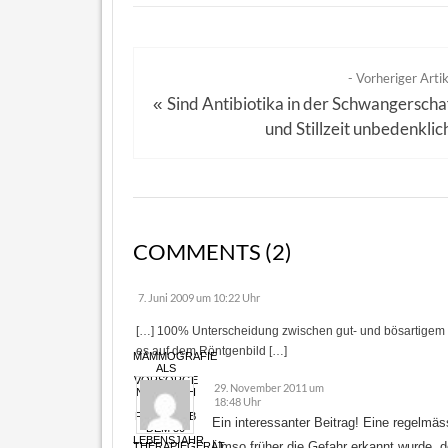
- Vorheriger Artik
Sind Antibiotika in der Schwangerscha
«
und Stillzeit unbedenklic
COMMENTS (2)
7. Juni 2009 um 10:22 Uhr
[…] 100% Unterscheidung zwischen gut- und bösartigem 
es auf dem Röntgenbild […]
MAMMOGRAFIE
ALS
VORSORGE
29. November 2011 um
NUR NOCH
18:48 Uhr
FÜR
FRAUEN AB
Ein interessanter Beitrag! Eine regelmäs
DEM 50
LEBENSJAHR
Umso früher die Gefahr erkannt wurde, 
THERAPIEGERÄT