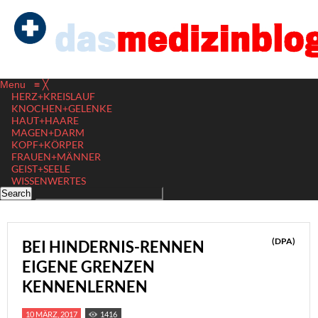
Menu
≡
╳
HERZ+KREISLAUF
KNOCHEN+GELENKE
HAUT+HAARE
MAGEN+DARM
KOPF+KÖRPER
FRAUEN+MÄNNER
GEIST+SEELE
WISSENWERTES
(DPA)
BEI HINDERNIS-RENNEN
EIGENE GRENZEN
KENNENLERNEN
10 MÄRZ, 2017
1416