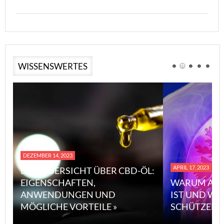
WISSENSWERTES
DEZEMBER 14, 2023
APRIL 17, 2023
EINE ÜBERSICHT ÜBER CBD-ÖL:
EIGENSCHAFTEN,
WARUM ASB
ANWENDUNGEN UND
IST UND WI
MÖGLICHE VORTEILE »
SCHÜTZEN 