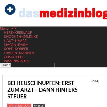
Menu
≡
╳
HERZ+KREISLAUF
KNOCHEN+GELENKE
HAUT+HAARE
MAGEN+DARM
KOPF+KÖRPER
FRAUEN+MÄNNER
GEIST+SEELE
WISSENWERTES
(DPA)
BEI HEUSCHNUPFEN: ERST
ZUM ARZT – DANN HINTERS
STEUER
21 FEBRUAR, 2017
1598