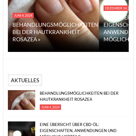
DEZEMBER 14, 2023
JUNI 4, 2024
EINE ÜBERS
BEHANDLUNGSMÖGLICHKEITEN
EIGENSCHA
BEI DER HAUTKRANKHEIT
ANWENDUN
ROSAZEA »
MÖGLICHE V
AKTUELLES
BEHANDLUNGSMÖGLICHKEITEN BEI DER
HAUTKRANKHEIT ROSAZEA
JUNI 4, 2024
EINE ÜBERSICHT ÜBER CBD-ÖL:
EIGENSCHAFTEN, ANWENDUNGEN UND