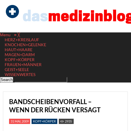
Menu
≡
╳
HERZ+KREISLAUF
KNOCHEN+GELENKE
HAUT+HAARE
MAGEN+DARM
KOPF+KÖRPER
FRAUEN+MÄNNER
GEIST+SEELE
WISSENWERTES
BANDSCHEIBENVORFALL –
WENN DER RÜCKEN VERSAGT
31 MAI, 2009
KOPF+KÖRPER
2935