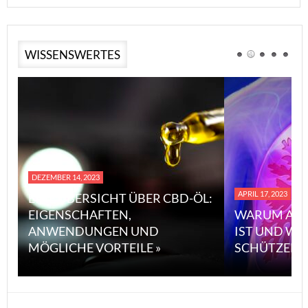
WISSENSWERTES
DEZEMBER 14, 2023
APRIL 17, 2023
EINE ÜBERSICHT ÜBER CBD-ÖL:
EIGENSCHAFTEN,
WARUM ASBE
ANWENDUNGEN UND
IST UND WI
MÖGLICHE VORTEILE »
SCHÜTZEN K