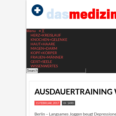
Menu
≡
╳
HERZ+KREISLAUF
KNOCHEN+GELENKE
HAUT+HAARE
MAGEN+DARM
KOPF+KÖRPER
FRAUEN+MÄNNER
GEIST+SEELE
WISSENWERTES
AUSDAUERTRAINING 
15 FEBRUAR, 2017
1490
Berlin – Langsames Joggen beugt Depressionen 