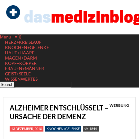
Menu
≡
╳
HERZ+KREISLAUF
KNOCHEN+GELENKE
HAUT+HAARE
MAGEN+DARM
KOPF+KÖRPER
FRAUEN+MÄNNER
GEIST+SEELE
WISSENWERTES
WERBUNG
ALZHEIMER ENTSCHLÜSSELT –
URSACHE DER DEMENZ
13 DEZEMBER, 2010
KNOCHEN+GELENKE
1844