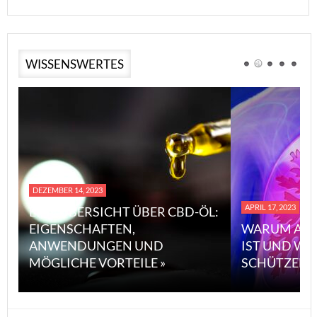
WISSENSWERTES
DEZEMBER 14, 2023
APRIL 17, 2023
EINE ÜBERSICHT ÜBER CBD-ÖL:
EIGENSCHAFTEN,
WARUM ASB
ANWENDUNGEN UND
IST UND WI
MÖGLICHE VORTEILE »
SCHÜTZEN 