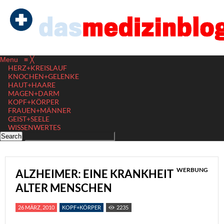
Menu
≡
╳
HERZ+KREISLAUF
KNOCHEN+GELENKE
HAUT+HAARE
MAGEN+DARM
KOPF+KÖRPER
FRAUEN+MÄNNER
GEIST+SEELE
WISSENWERTES
WERBUNG
ALZHEIMER: EINE KRANKHEIT
ALTER MENSCHEN
26 MÄRZ, 2010
KOPF+KÖRPER
2235