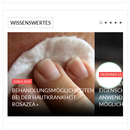
WISSENSWERTES
DEZEMBER 14, 2023
JUNI 4, 2024
EINE ÜBERS
BEHANDLUNGSMÖGLICHKEITEN
EIGENSCHA
BEI DER HAUTKRANKHEIT
ANWENDUN
ROSAZEA »
MÖGLICHE V