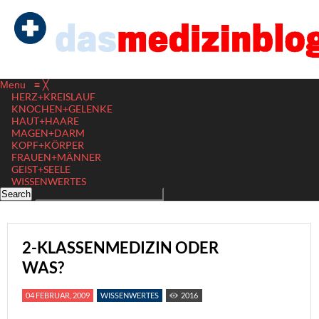
Menu
≡
╳
HERZ+KREISLAUF
KNOCHEN+GELENKE
HAUT+HAARE
MAGEN+DARM
KOPF+KÖRPER
FRAUEN+MÄNNER
GEIST+SEELE
WISSENWERTES
2-KLASSENMEDIZIN ODER
WAS?
04 FEBRUAR, 2009
WISSENWERTES
2016