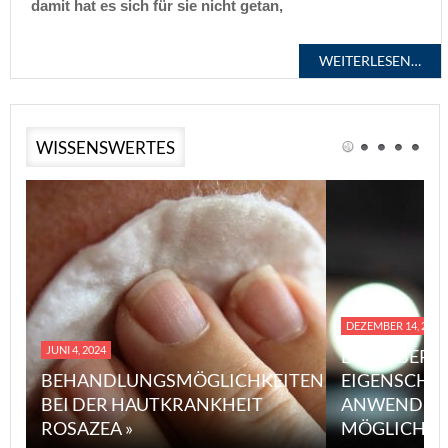
damit hat es sich für sie nicht getan,
WEITERLESEN…
WISSENSWERTES
DEZEMBER 14, 2023
JUNI 4, 2024
EINE ÜBERS
BEHANDLUNGSMÖGLICHKEITEN
EIGENSCHA
BEI DER HAUTKRANKHEIT
ANWENDUN
ROSAZEA »
MÖGLICHE V