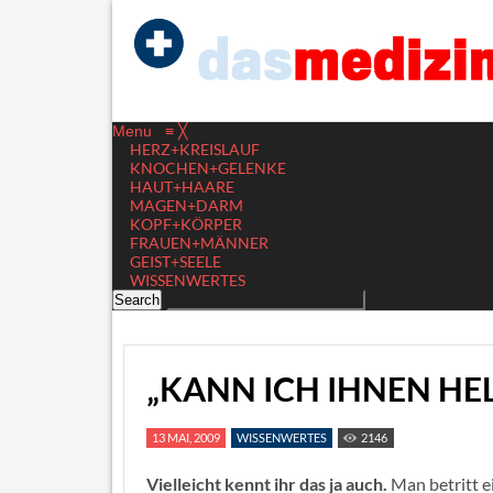
Menu
≡
╳
HERZ+KREISLAUF
KNOCHEN+GELENKE
HAUT+HAARE
MAGEN+DARM
KOPF+KÖRPER
FRAUEN+MÄNNER
GEIST+SEELE
WISSENWERTES
„KANN ICH IHNEN HE
13 MAI, 2009
WISSENWERTES
2146
Vielleicht kennt ihr das ja auch.
Man betritt e