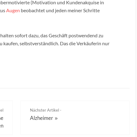
 übermotivierte (Motivation und Kundenakquise in
gus
Augen
beobachtet und jeden meiner Schritte
erhalten sofort dazu, das Geschäft postwendend zu
zu kaufen, selbstverständlich. Das die Verkäuferin nur
el
Nächster Artikel -
me
Alzheimer
»
en