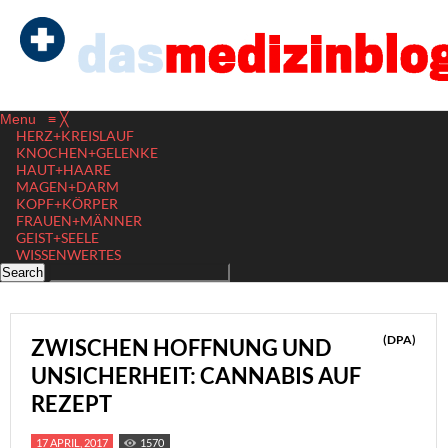
Menu
≡
╳
HERZ+KREISLAUF
KNOCHEN+GELENKE
HAUT+HAARE
MAGEN+DARM
KOPF+KÖRPER
FRAUEN+MÄNNER
GEIST+SEELE
WISSENWERTES
(DPA)
ZWISCHEN HOFFNUNG UND
UNSICHERHEIT: CANNABIS AUF
REZEPT
17 APRIL, 2017
1570