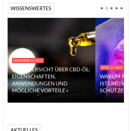
WISSENSWERTES
DEZEMBER 14, 2023
APRIL 17, 2023
EINE ÜBERSICHT ÜBER CBD-ÖL:
EIGENSCHAFTEN,
WARUM ASB
ANWENDUNGEN UND
IST UND WI
MÖGLICHE VORTEILE »
SCHÜTZEN 
AKTUELLES