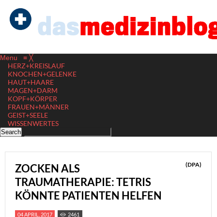
Menu
≡
╳
HERZ+KREISLAUF
KNOCHEN+GELENKE
HAUT+HAARE
MAGEN+DARM
KOPF+KÖRPER
FRAUEN+MÄNNER
GEIST+SEELE
WISSENWERTES
(DPA)
ZOCKEN ALS
TRAUMATHERAPIE: TETRIS
KÖNNTE PATIENTEN HELFEN
04 APRIL, 2017
2461