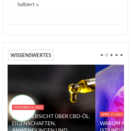
halbiert
»
WISSENSWERTES
DEZEMBER 14, 2023
APRIL 17, 2023
EINE ÜBERSICHT ÜBER CBD-ÖL:
EIGENSCHAFTEN,
WARUM ASB
ANWENDUNGEN UND
IST UND WI