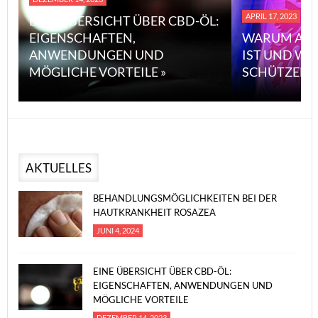
APRIL 17, 2023
EINE ÜBERSICHT ÜBER CBD-ÖL:
EIGENSCHAFTEN,
WARUM ASB
ANWENDUNGEN UND
IST UND WI
MÖGLICHE VORTEILE »
SCHÜTZEN 
AKTUELLES
BEHANDLUNGSMÖGLICHKEITEN BEI DER
HAUTKRANKHEIT ROSAZEA
JUNI 4, 2024
EINE ÜBERSICHT ÜBER CBD-ÖL:
EIGENSCHAFTEN, ANWENDUNGEN UND
MÖGLICHE VORTEILE
DEZEMBER 14, 2023