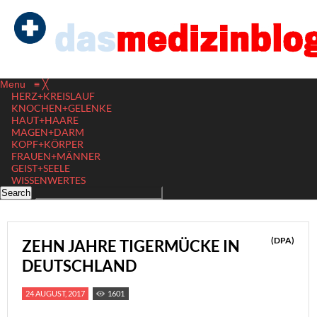
Menu
≡
╳
HERZ+KREISLAUF
KNOCHEN+GELENKE
HAUT+HAARE
MAGEN+DARM
KOPF+KÖRPER
FRAUEN+MÄNNER
GEIST+SEELE
WISSENWERTES
(DPA)
ZEHN JAHRE TIGERMÜCKE IN
DEUTSCHLAND
24 AUGUST, 2017
1601