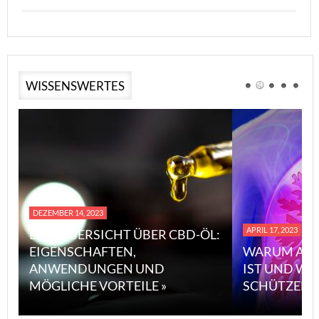
WISSENSWERTES
DEZEMBER 14, 2023
APRIL 17, 2023
EINE ÜBERSICHT ÜBER CBD-ÖL:
EIGENSCHAFTEN,
WARUM ASB
ANWENDUNGEN UND
IST UND WI
MÖGLICHE VORTEILE »
SCHÜTZEN 