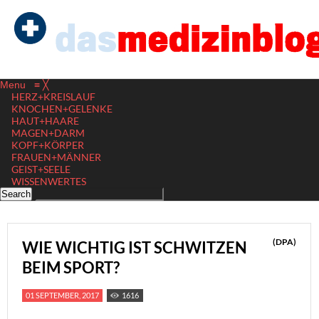
Menu
≡
╳
HERZ+KREISLAUF
KNOCHEN+GELENKE
HAUT+HAARE
MAGEN+DARM
KOPF+KÖRPER
FRAUEN+MÄNNER
GEIST+SEELE
WISSENWERTES
(DPA)
WIE WICHTIG IST SCHWITZEN
BEIM SPORT?
01 SEPTEMBER, 2017
1616