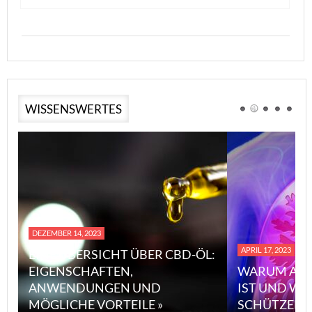
WISSENSWERTES
DEZEMBER 14, 2023
APRIL 17, 2023
EINE ÜBERSICHT ÜBER CBD-ÖL:
EIGENSCHAFTEN,
WARUM ASB
ANWENDUNGEN UND
IST UND WI
MÖGLICHE VORTEILE »
SCHÜTZEN 