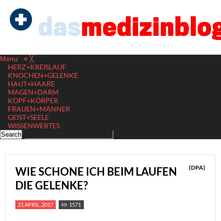
Menu
≡
╳
HERZ+KREISLAUF
KNOCHEN+GELENKE
HAUT+HAARE
MAGEN+DARM
KOPF+KÖRPER
FRAUEN+MÄNNER
GEIST+SEELE
WISSENWERTES
(DPA)
WIE SCHONE ICH BEIM LAUFEN
DIE GELENKE?
21 APRIL, 2017
1571