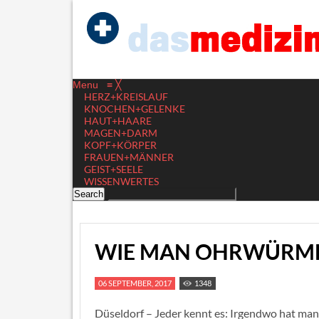
Menu
≡
╳
HERZ+KREISLAUF
KNOCHEN+GELENKE
HAUT+HAARE
MAGEN+DARM
KOPF+KÖRPER
FRAUEN+MÄNNER
GEIST+SEELE
WISSENWERTES
WIE MAN OHRWÜRME
06 SEPTEMBER, 2017
1348
Düseldorf – Jeder kennt es: Irgendwo hat man 