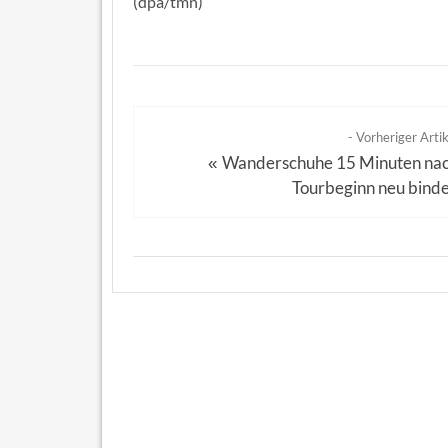
(dpa/tmn)
- Vorheriger Artik
Wanderschuhe 15 Minuten na
«
Tourbeginn neu bind