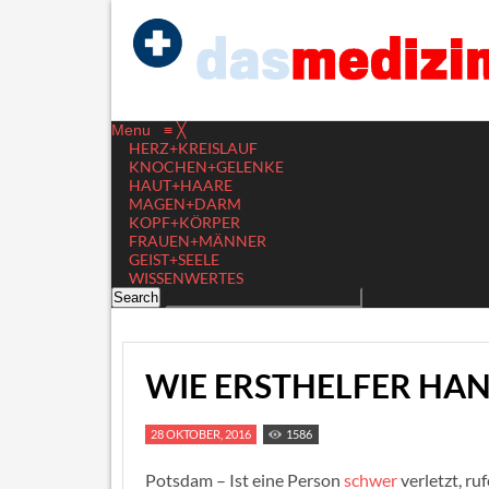
Menu
≡
╳
HERZ+KREISLAUF
KNOCHEN+GELENKE
HAUT+HAARE
MAGEN+DARM
KOPF+KÖRPER
FRAUEN+MÄNNER
GEIST+SEELE
WISSENWERTES
WIE ERSTHELFER HA
28 OKTOBER, 2016
1586
Potsdam – Ist eine Person
schwer
verletzt, ru