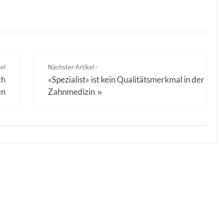
el
Nächster Artikel -
ch
«Spezialist» ist kein Qualitätsmerkmal in der
en
Zahnmedizin
»