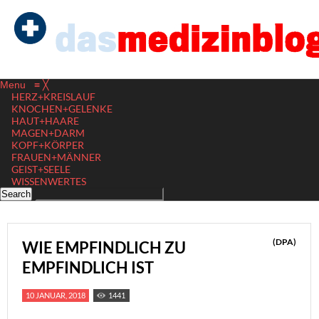
Menu
≡
╳
HERZ+KREISLAUF
KNOCHEN+GELENKE
HAUT+HAARE
MAGEN+DARM
KOPF+KÖRPER
FRAUEN+MÄNNER
GEIST+SEELE
WISSENWERTES
(DPA)
WIE EMPFINDLICH ZU
EMPFINDLICH IST
10 JANUAR, 2018
1441