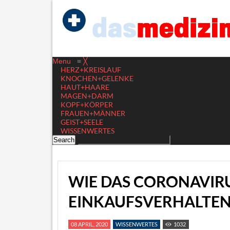
Menu
≡
╳
HERZ+KREISLAUF
KNOCHEN+GELENKE
HAUT+HAARE
MAGEN+DARM
KOPF+KÖRPER
FRAUEN+MÄNNER
GEIST+SEELE
WISSENWERTES
WIE DAS CORONAVIR
EINKAUFSVERHALTE
08 APRIL, 2020
WISSENWERTES
1032