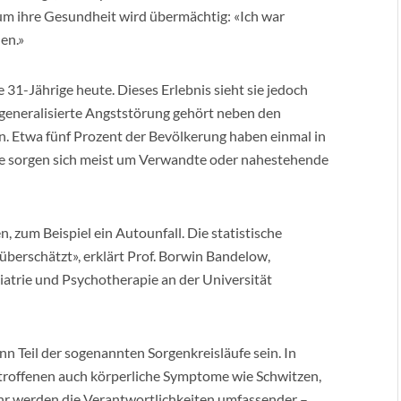
t um ihre Gesundheit wird übermächtig: «Ich war
en.»
e 31-Jährige heute. Dieses Erlebnis sieht sie jedoch
 generalisierte Angststörung gehört neben den
. Etwa fünf Prozent der Bevölkerung haben einmal in
ene sorgen sich meist um Verwandte oder nahestehende
 zum Beispiel ein Autounfall. Die statistische
 überschätzt», erklärt Prof. Borwin Bandelow,
hiatrie und Psychotherapie an der Universität
n Teil der sogenannten Sorgenkreisläufe sein. In
Betroffenen auch körperliche Symptome wie Schwitzen,
ahr werden die Verantwortlichkeiten umfassender –