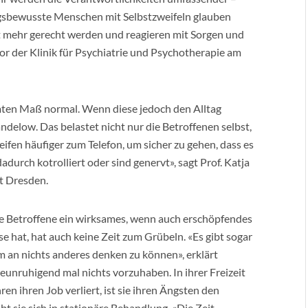
gsbewusste Menschen mit Selbstzweifeln glauben
t mehr gerecht werden und reagieren mit Sorgen und
tor der Klinik für Psychiatrie und Psychotherapie am
mten Maß normal. Wenn diese jedoch den Alltag
andelow. Das belastet nicht nur die Betroffenen selbst,
ifen häufiger zum Telefon, um sicher zu gehen, dass es
adurch kotrolliert oder sind genervt», sagt Prof. Katja
t Dresden.
ele Betroffene ein wirksames, wenn auch erschöpfendes
e hat, hat auch keine Zeit zum Grübeln. «Es gibt sogar
um an nichts anderes denken zu können», erklärt
eunruhigend mal nichts vorzuhaben. In ihrer Freizeit
hren ihren Job verliert, ist sie ihren Ängsten den
bt sie sich in stationäre Behandlung. «Die Zeit