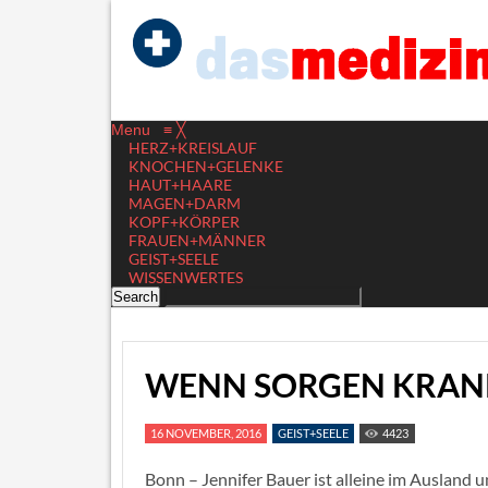
Menu
≡
╳
HERZ+KREISLAUF
KNOCHEN+GELENKE
HAUT+HAARE
MAGEN+DARM
KOPF+KÖRPER
FRAUEN+MÄNNER
GEIST+SEELE
WISSENWERTES
WENN SORGEN KRAN
16 NOVEMBER, 2016
GEIST+SEELE
4423
Bonn – Jennifer Bauer ist alleine im Ausland 