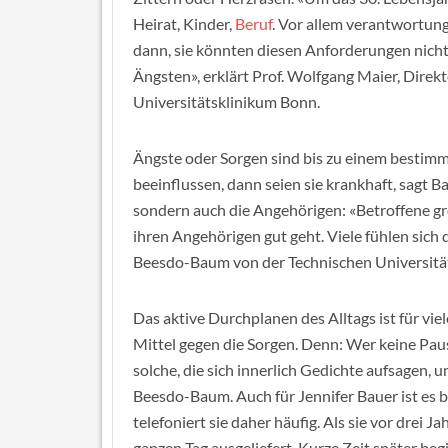
Heirat, Kinder,
Beruf
. Vor allem verantwortun
dann, sie könnten diesen Anforderungen nich
Ängsten», erklärt Prof. Wolfgang Maier, Direk
Universitätsklinikum Bonn.
Ängste oder Sorgen sind bis zu einem bestim
beeinflussen, dann seien sie krankhaft, sagt B
sondern auch die Angehörigen: «Betroffene gre
ihren Angehörigen gut geht. Viele fühlen sich d
Beesdo-Baum von der Technischen Universitä
Das aktive Durchplanen des Alltags ist für vi
Mittel gegen die Sorgen. Denn: Wer keine Paus
solche, die sich innerlich Gedichte aufsagen, 
Beesdo-Baum. Auch für Jennifer Bauer ist es b
telefoniert sie daher häufig. Als sie vor drei Ja
ganzen Tag ausgeliefert. Kurze Zeit später begi