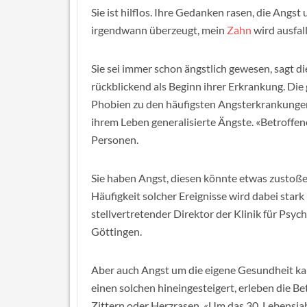
Sie ist hilflos. Ihre Gedanken rasen, die Angs
irgendwann überzeugt, mein
Zahn
wird ausfall
Sie sei immer schon ängstlich gewesen, sagt di
rückblickend als Beginn ihrer Erkrankung. Die
Phobien zu den häufigsten Angsterkrankungen
ihrem Leben generalisierte Ängste. «Betroff
Personen.
Sie haben Angst, diesen könnte etwas zustoßen,
Häufigkeit solcher Ereignisse wird dabei stark
stellvertretender Direktor der Klinik für Psyc
Göttingen.
Aber auch Angst um die eigene Gesundheit kan
einen solchen hineingesteigert, erleben die 
Zittern oder Herzrasen. «Um das 30. Lebensj